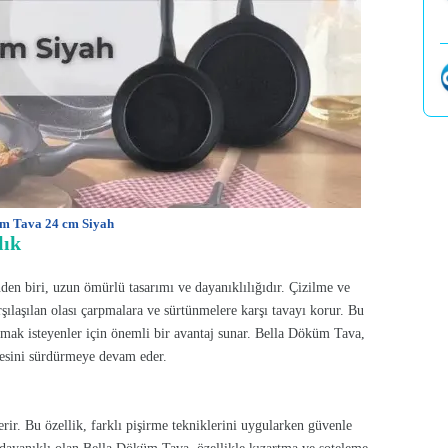
m Tava 24 cm Siyah
lık
den biri, uzun ömürlü tasarımı ve dayanıklılığıdır. Çizilme ve
şılaşılan olası çarpmalara ve sürtünmelere karşı tavayı korur. Bu
pmak isteyenler için önemli bir avantaj sunar. Bella Döküm Tava,
esini sürdürmeye devam eder.
rir. Bu özellik, farklı pişirme tekniklerini uygularken güvenle