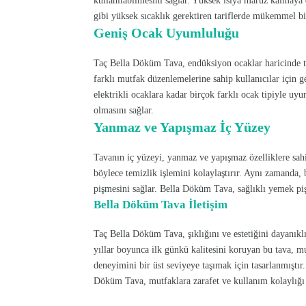
kullanılabilmesini sağlar. Yüksek ısıya maruz kalmaya
gibi yüksek sıcaklık gerektiren tariflerde mükemmel bi
Geniş Ocak Uyumluluğu
Taç Bella Döküm Tava, endüksiyon ocaklar haricinde tüm
farklı mutfak düzenlemelerine sahip kullanıcılar için g
elektrikli ocaklara kadar birçok farklı ocak tipiyle u
olmasını sağlar.
Yanmaz ve Yapışmaz İç Yüzey
Tavanın iç yüzeyi, yanmaz ve yapışmaz özelliklere sahi
böylece temizlik işlemini kolaylaştırır. Aynı zamanda,
pişmesini sağlar. Bella Döküm Tava, sağlıklı yemek pi
Bella Döküm Tava İletişim
Taç Bella Döküm Tava, şıklığını ve estetiğini dayanıkl
yıllar boyunca ilk günkü kalitesini koruyan bu tava, m
deneyimini bir üst seviyeye taşımak için tasarlanmıştır.
Döküm Tava, mutfaklara zarafet ve kullanım kolaylığı 