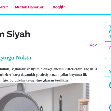
eti
Mutfak Haberleri
Blog
m Siyah
T
0
C
T
uştuğu Nokta
iminde, sağlamlık ve uyum oldukça önemli kriterlerdir. Taç Bella
rbelere karşı dayanıklı gövdesiyle uzun yıllar boyunca ilk
r. İşte, bu döküm tavayı öne çıkaran özellikler: