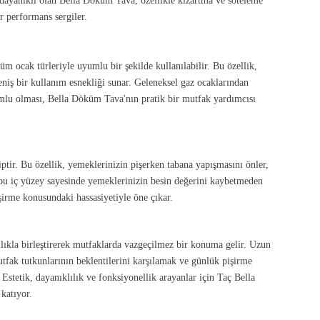
 dayanıklı olan Bella Döküm Tava, özellikle kızartma ve soteleme
r performans sergiler.
 ocak türleriyle uyumlu bir şekilde kullanılabilir. Bu özellik,
eniş bir kullanım esnekliği sunar. Geleneksel gaz ocaklarından
yumlu olması, Bella Döküm Tava'nın pratik bir mutfak yardımcısı
ptir. Bu özellik, yemeklerinizin pişerken tabana yapışmasını önler,
 bu iç yüzey sayesinde yemeklerinizin besin değerini kaybetmeden
şirme konusundaki hassasiyetiyle öne çıkar.
ılıkla birleştirerek mutfaklarda vazgeçilmez bir konuma gelir. Uzun
utfak tutkunlarının beklentilerini karşılamak ve günlük pişirme
 Estetik, dayanıklılık ve fonksiyonellik arayanlar için Taç Bella
katıyor.