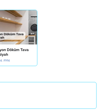
iyon Döküm Tava
Siyah
4, 2024